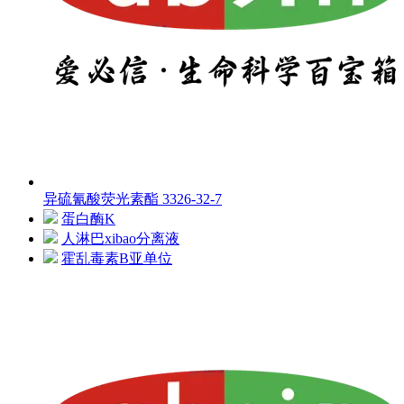
异硫氰酸荧光素酯 3326-32-7
蛋白酶K
人淋巴xibao分离液
霍乱毒素B亚单位