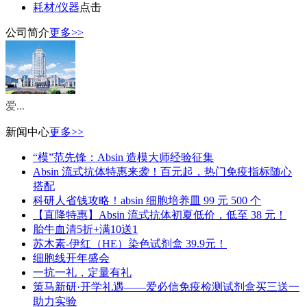
耗材/仪器
点击
公司简介
更多>>
爱...
新闻中心
更多>>
“模”范先锋：Absin 造模大师经验征集
Absin 流式抗体特惠来袭！百元起，热门免疫指标随心
搭配
科研人省钱攻略！absin 细胞培养皿 99 元 500 个
【直降特惠】Absin 流式抗体初夏低价，低至 38 元！
胎牛血清5折+满10送1
苏木素-伊红（HE）染色试剂盒 39.9元！
细胞线开年盛会
一抗一礼，定量有礼
策马新研·开学礼遇——爱必信免疫检测试剂盒买三送一
助力实验