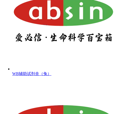
WB辅助试剂盒（兔）