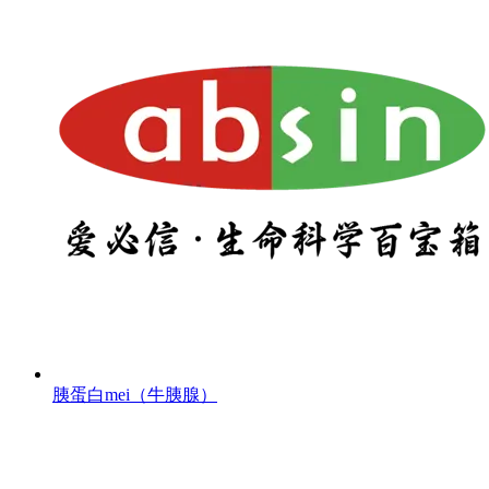
胰蛋白mei（牛胰腺）