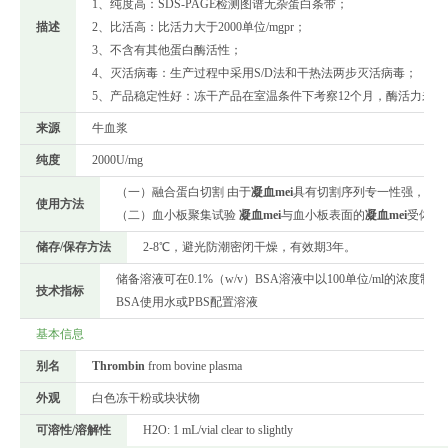
1、纯度高：SDS-PAGE检测图谱无杂蛋白条带；
描述
2、比活高：比活力大于2000单位/mgpr；
3、不含有其他蛋白酶活性；
4、灭活病毒：生产过程中采用S/D法和干热法两步灭活病毒；
5、产品稳定性好：冻干产品在室温条件下考察12个月，酶活力未见
来源
牛血浆
纯度
2000U/mg
（一）融合蛋白切割 由于
凝血mei
具有切割序列专一性强，水
使用方法
（二）血小板聚集试验
凝血mei
与血小板表面的
凝血mei
受体结合
储存/保存方法
2-8℃，避光防潮密闭干燥，有效期3年。
储备溶液可在0.1%（w/v）BSA溶液中以100单位/ml的浓度
技术指标
BSA使用水或PBS配置溶液
基本信息
别名
Thrombin
from bovine plasma
外观
白色冻干粉或块状物
可溶性/溶解性
H2O: 1 mL/vial clear to slightly